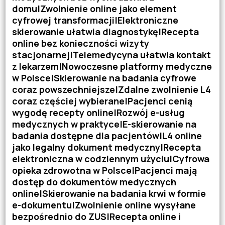
domu|Zwolnienie online jako element
cyfrowej transformacji|Elektroniczne
skierowanie ułatwia diagnostykę|Recepta
online bez konieczności wizyty
stacjonarnej|Telemedycyna ułatwia kontakt
z lekarzem|Nowoczesne platformy medyczne
w Polsce|Skierowanie na badania cyfrowe
coraz powszechniejsze|Zdalne zwolnienie L4
coraz częściej wybierane|Pacjenci cenią
wygodę recepty online|Rozwój e-usług
medycznych w praktyce|E-skierowanie na
badania dostępne dla pacjentów|L4 online
jako legalny dokument medyczny|Recepta
elektroniczna w codziennym użyciu|Cyfrowa
opieka zdrowotna w Polsce|Pacjenci mają
dostęp do dokumentów medycznych
online|Skierowanie na badania krwi w formie
e-dokumentu|Zwolnienie online wysyłane
bezpośrednio do ZUS|Recepta online i