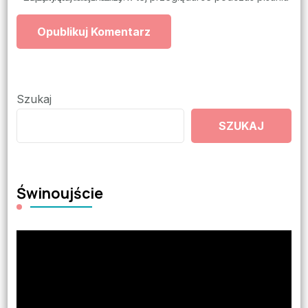
Szukaj
SZUKAJ
Świnoujście
Odtwarzacz
video