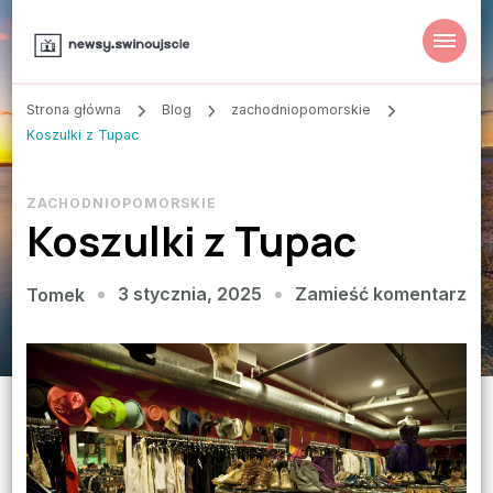
Strona główna
Blog
zachodniopomorskie
Koszulki z Tupac
ZACHODNIOPOMORSKIE
Koszulki z Tupac
we
3 stycznia, 2025
Zamieść komentarz
Tomek
wpi
Kos
z
Tu