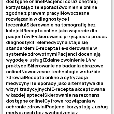
dostępne online|Pacjenci coraz chętniej
korzystają z teleporad|Zwolnienie online
zgodne z prawem pracy|Nowoczesne
rozwiązania w diagnostyce i
leczeniu|Skierowanie na tomografię bez
kolejek|Recepta online jako wsparcie dla
pacjentów|E-skierowanie przyspiesza proces
diagnostyki|Telemedycyna staje się
standardem|E-recepta i e-skierowanie w
systemie zdrowotnym|Pacjenci doceniają
wygodę e-usług|Zdalne zwolnienie L4 w
praktyce|Skierowanie na badania obrazowe
online|Nowoczesne technologie w służbie
zdrowia|Recepta online a cyfryzacja
medycyny|Teleporady jako alternatywa dla
wizyt tradycyjnych|E-recepta akceptowana
w każdej aptece|Skierowanie na rezonans
dostępne online|Cyfrowe rozwiązania w
ochronie zdrowia|Pacjenci korzystają z usług
medycznych bez wychodzenia z