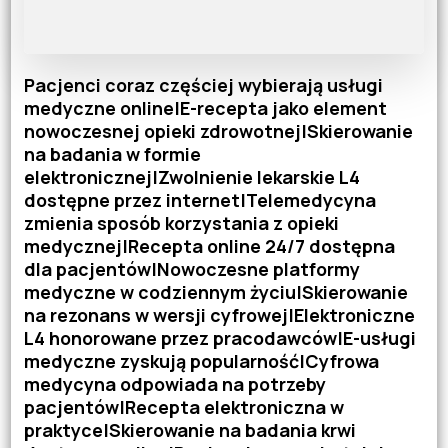
Pacjenci coraz częściej wybierają usługi
medyczne online|E-recepta jako element
nowoczesnej opieki zdrowotnej|Skierowanie
na badania w formie
elektronicznej|Zwolnienie lekarskie L4
dostępne przez internet|Telemedycyna
zmienia sposób korzystania z opieki
medycznej|Recepta online 24/7 dostępna
dla pacjentów|Nowoczesne platformy
medyczne w codziennym życiu|Skierowanie
na rezonans w wersji cyfrowej|Elektroniczne
L4 honorowane przez pracodawców|E-usługi
medyczne zyskują popularność|Cyfrowa
medycyna odpowiada na potrzeby
pacjentów|Recepta elektroniczna w
praktyce|Skierowanie na badania krwi