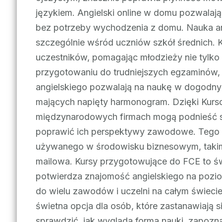
językiem. Angielski online w domu pozwalaj
bez potrzeby wychodzenia z domu. Nauka ang
szczególnie wśród uczniów szkół średnich. K
uczestników, pomagając młodzieży nie tylko
przygotowaniu do trudniejszych egzaminów, 
angielskiego pozwalają na naukę w dogodnym
mających napięty harmonogram. Dzięki Kurs
międzynarodowych firmach mogą podnieść s
poprawić ich perspektywy zawodowe. Tego ro
używanego w środowisku biznesowym, takim 
mailowa. Kursy przygotowujące do FCE to świ
potwierdza znajomość angielskiego na pozi
do wielu zawodów i uczelni na całym świeci
świetna opcja dla osób, które zastanawiają 
sprawdzić, jak wygląda forma nauki, zapoznać