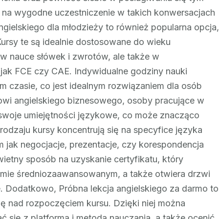
ą na wygodne uczestniczenie w takich konwersacjach
ielskiego dla młodzieży to również popularna opcja,
ursy te są idealnie dostosowane do wieku
 w nauce słówek i zwrotów, ale także w
jak FCE czy CAE. Indywidualne godziny nauki
 czasie, co jest idealnym rozwiązaniem dla osób
owi angielskiego biznesowego, osoby pracujące w
woje umiejętności językowe, co może znacząco
dzaju kursy koncentrują się na specyfice języka
jak negocjacje, prezentacje, czy korespondencja
etny sposób na uzyskanie certyfikatu, który
omie średniozaawansowanym, a także otwiera drzwi
e. Dodatkowo, Próbna lekcja angielskiego za darmo to
się nad rozpoczęciem kursu. Dzięki niej można
 się z platformą i metodą nauczania, a także ocenić,