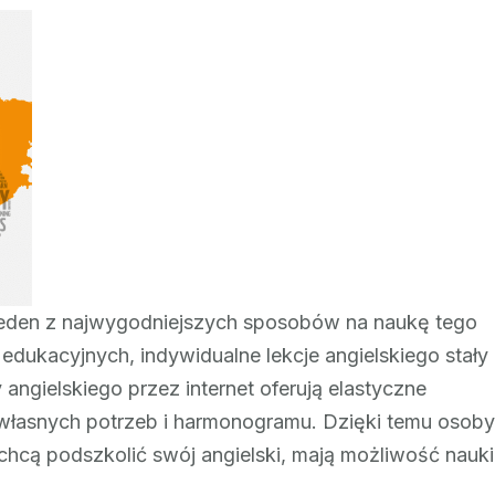
Kurs
angielskiego
dla
młodzieży
–
idealny
dla
nastolatków
aj jeden z najwygodniejszych sposobów na naukę tego
edukacyjnych, indywidualne lekcje angielskiego stały
 angielskiego przez internet oferują elastyczne
własnych potrzeb i harmonogramu. Dzięki temu osoby
u chcą podszkolić swój angielski, mają możliwość nauki