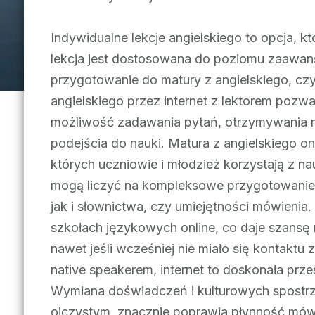
Indywidualne lekcje angielskiego to opcja, k
lekcja jest dostosowana do poziomu zaawans
przygotowanie do matury z angielskiego, cz
angielskiego przez internet z lektorem poz
możliwość zadawania pytań, otrzymywania
podejścia do nauki. Matura z angielskiego on
których uczniowie i młodzież korzystają z na
mogą liczyć na kompleksowe przygotowanie
jak i słownictwa, czy umiejętności mówienia
szkołach językowych online, co daje szans
nawet jeśli wcześniej nie miało się kontaktu
native speakerem, internet to doskonała prz
Wymiana doświadczeń i kulturowych spostrzeż
ojczystym, znacznie poprawia płynność mówi