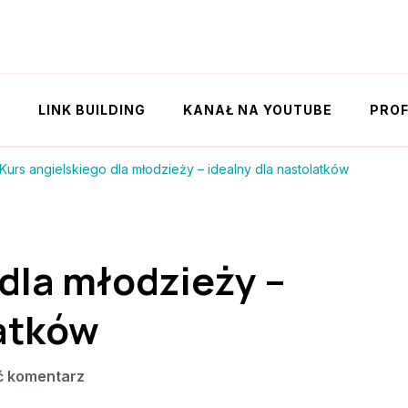
Y
LINK BUILDING
KANAŁ NA YOUTUBE
PROF
Kurs angielskiego dla młodzieży – idealny dla nastolatków
 dla młodzieży –
latków
we
ć komentarz
wpisie