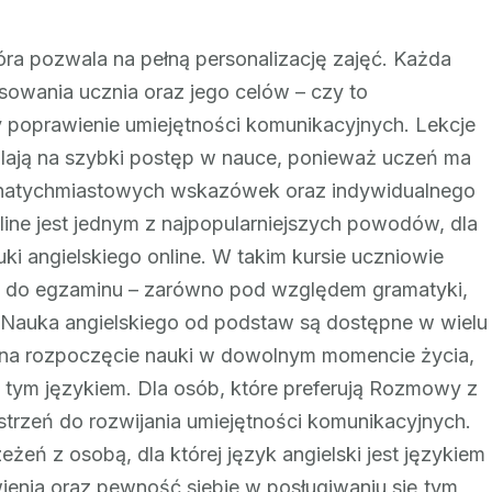
tóra pozwala na pełną personalizację zajęć. Każda
owania ucznia oraz jego celów – czy to
y poprawienie umiejętności komunikacyjnych. Lekcje
walają na szybki postęp w nauce, ponieważ uczeń ma
 natychmiastowych wskazówek oraz indywidualnego
line jest jednym z najpopularniejszych powodów, dla
uki angielskiego online. W takim kursie uczniowie
 do egzaminu – zarówno pod względem gramatyki,
. Nauka angielskiego od podstaw są dostępne w wielu
ę na rozpoczęcie nauki w dowolnym momencie życia,
 z tym językiem. Dla osób, które preferują Rozmowy z
estrzeń do rozwijania umiejętności komunikacyjnych.
eń z osobą, dla której język angielski jest językiem
enia oraz pewność siebie w posługiwaniu się tym