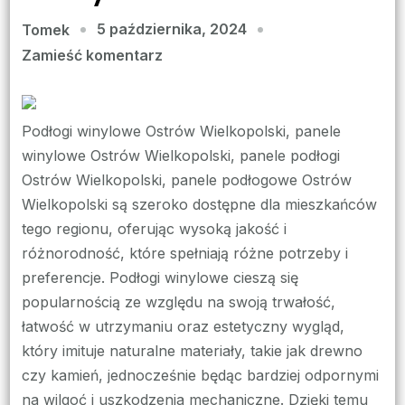
5 października, 2024
Tomek
we
Zamieść komentarz
wpisie
Panele
winylowe
Podłogi winylowe Ostrów Wielkopolski, panele
w
winylowe Ostrów Wielkopolski, panele podłogi
Ostrów
Ostrów Wielkopolski, panele podłogowe Ostrów
Wielkopolski:
Wielkopolski są szeroko dostępne dla mieszkańców
Wybór
tego regionu, oferując wysoką jakość i
odporny
różnorodność, które spełniają różne potrzeby i
na
preferencje. Podłogi winylowe cieszą się
wilgoć
popularnością ze względu na swoją trwałość,
i
łatwość w utrzymaniu oraz estetyczny wygląd,
łatwy
który imituje naturalne materiały, takie jak drewno
w
czy kamień, jednocześnie będąc bardziej odpornymi
utrzymaniu
na wilgoć i uszkodzenia mechaniczne. Dzięki temu