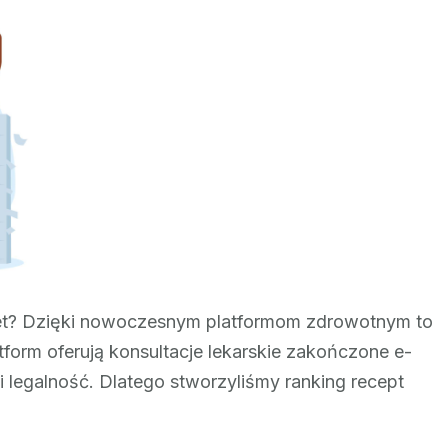
z
receptą
online
net? Dzięki nowoczesnym platformom zdrowotnym to
form oferują konsultacje lekarskie zakończone e-
 i legalność. Dlatego stworzyliśmy ranking recept