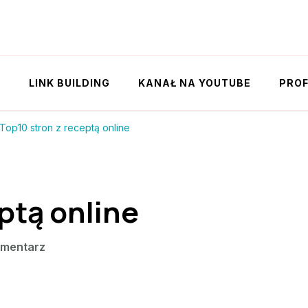
Y
LINK BUILDING
KANAŁ NA YOUTUBE
PROF
Top10 stron z receptą online
ptą online
we
omentarz
wpisie
Top10
stron