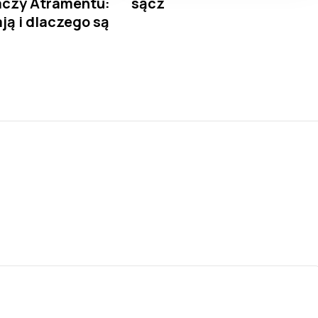
aczy Atramentu:
sącz
ają i dlaczego są