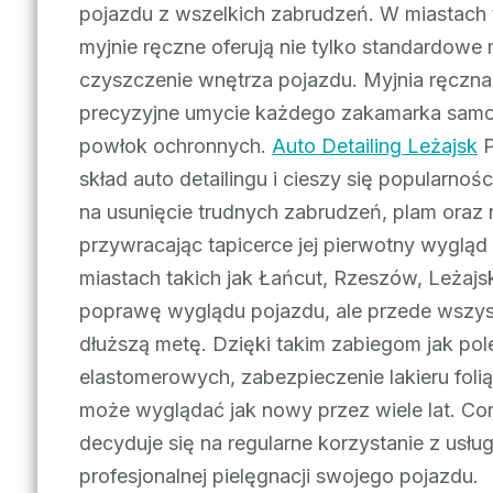
pojazdu z wszelkich zabrudzeń. W miastach t
myjnie ręczne oferują nie tylko standardow
czyszczenie wnętrza pojazdu. Myjnia ręczna
precyzyjne umycie każdego zakamarka samoc
powłok ochronnych.
Auto Detailing Leżajsk
P
skład auto detailingu i cieszy się popularnoś
na usunięcie trudnych zabrudzeń, plam oraz
przywracając tapicerce jej pierwotny wygląd 
miastach takich jak Łańcut, Rzeszów, Leżajsk 
poprawę wyglądu pojazdu, ale przede wszyst
dłuższą metę. Dzięki takim zabiegom jak pol
elastomerowych, zabezpieczenie lakieru foli
może wyglądać jak nowy przez wiele lat. Co
decyduje się na regularne korzystanie z usług
profesjonalnej pielęgnacji swojego pojazdu.