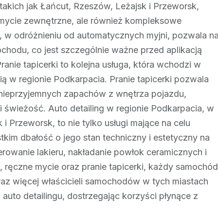
akich jak Łańcut, Rzeszów, Leżajsk i Przeworsk,
e mycie zewnętrzne, ale również kompleksowe
, w odróżnieniu od automatycznych myjni, pozwala n
hodu, co jest szczególnie ważne przed aplikacją
ranie tapicerki to kolejna usługa, która wchodzi w
cią w regionie Podkarpacia. Pranie tapicerki pozwala
 nieprzyjemnych zapachów z wnętrza pojazdu,
i świeżość. Auto detailing w regionie Podkarpacia, w
i Przeworsk, to nie tylko usługi mające na celu
kim dbałość o jego stan techniczny i estetyczny na
erowanie lakieru, nakładanie powłok ceramicznych i
ą, ręczne mycie oraz pranie tapicerki, każdy samochód
raz więcej właścicieli samochodów w tych miastach
 auto detailingu, dostrzegając korzyści płynące z