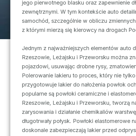
jego pierwotnego blasku oraz zapewnienie d
zewnętrznymi. W tym kontekście auto detail
samochód, szczególnie w obliczu zmiennyc
z którymi mierzą się kierowcy na drogach Po
Jednym z najważniejszych elementów auto det
Rzeszowie, Leżajsku i Przeworsku można zna
pojazdowi, usuwając drobne rysy, zmatowieni
Polerowanie lakieru to proces, który nie tyl
przygotowuje lakier do nałożenia powłok oc
popularne są powłoki ceramiczne i elastome
Rzeszowie, Leżajsku i Przeworsku, tworzą 
zarysowania i działanie chemikaliów warstwę,
długotrwały połysk. Powłoki elastomerowe na
doskonale zabezpieczają lakier przed odpry