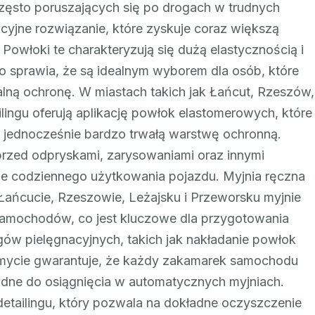
zęsto poruszających się po drogach w trudnych
yjne rozwiązanie, które zyskuje coraz większą
Powłoki te charakteryzują się dużą elastycznością i
 sprawia, że są idealnym wyborem dla osób, które
ą ochronę. W miastach takich jak Łańcut, Rzeszów,
ailingu oferują aplikację powłok elastomerowych, które
le jednocześnie bardzo trwałą warstwę ochronną.
 przed odpryskami, zarysowaniami oraz innymi
ie codziennego użytkowania pojazdu. Myjnia ręczna
W Łańcucie, Rzeszowie, Leżajsku i Przeworsku myjnie
 samochodów, co jest kluczowe dla przygotowania
ów pielęgnacyjnych, takich jak nakładanie powłok
mycie gwarantuje, że każdy zakamarek samochodu
rudne do osiągnięcia w automatycznych myjniach.
etailingu, który pozwala na dokładne oczyszczenie