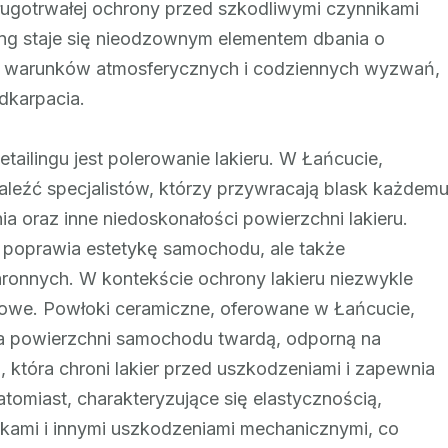
ługotrwałej ochrony przed szkodliwymi czynnikami
ing staje się nieodzownym elementem dbania o
h warunków atmosferycznych i codziennych wyzwań,
dkarpacia.
ailingu jest polerowanie lakieru. W Łańcucie,
leźć specjalistów, którzy przywracają blask każdem
a oraz inne niedoskonałości powierzchni lakieru.
ko poprawia estetykę samochodu, ale także
hronnych. W kontekście ochrony lakieru niezwykle
rowe. Powłoki ceramiczne, oferowane w Łańcucie,
na powierzchni samochodu twardą, odporną na
 która chroni lakier przed uszkodzeniami i zapewnia
tomiast, charakteryzujące się elastycznością,
skami i innymi uszkodzeniami mechanicznymi, co