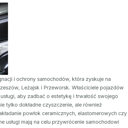
Zabezpieczenie
lakieru
folią
w
regionie
Podkarpacia
–
dlaczego
warto?
gnacji i ochrony samochodów, która zyskuje na
Rzeszów, Leżajsk i Przeworsk. Właściciele pojazdów
 usługi, aby zadbać o estetykę i trwałość swojego
ie tylko dokładne czyszczenie, ale również
nakładanie powłok ceramicznych, elastomerowych czy
czne usługi mają na celu przywrócenie samochodowi