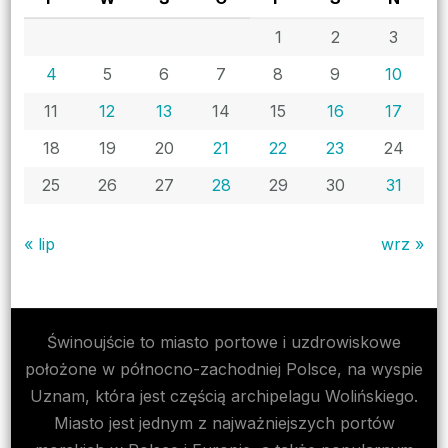
1
2
3
4
5
6
7
8
9
10
11
12
13
14
15
16
17
18
19
20
21
22
23
24
25
26
27
28
29
30
31
« lip
wrz »
Świnoujście to miasto portowe i uzdrowiskowe
położone w północno-zachodniej Polsce, na wyspie
Uznam, która jest częścią archipelagu Wolińskiego.
Miasto jest jednym z najważniejszych portów