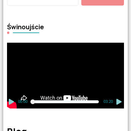
Świnoujście
Odtwarzacz
video
00:00
03:20