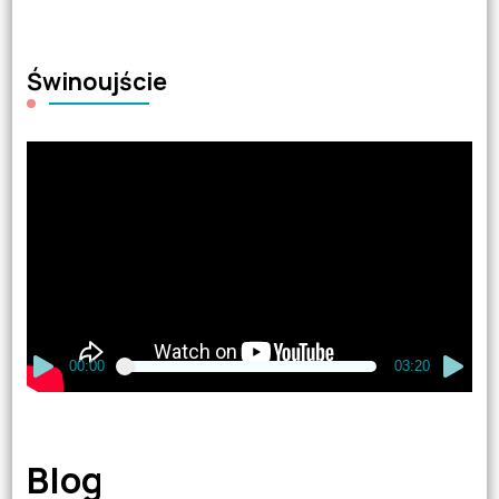
Świnoujście
Odtwarzacz
video
00:00
03:20
Blog