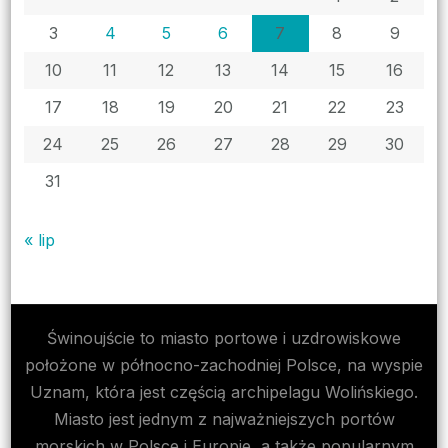
3
4
5
6
7
8
9
10
11
12
13
14
15
16
17
18
19
20
21
22
23
24
25
26
27
28
29
30
31
« lip
Świnoujście to miasto portowe i uzdrowiskowe
położone w północno-zachodniej Polsce, na wyspie
Uznam, która jest częścią archipelagu Wolińskiego.
Miasto jest jednym z najważniejszych portów
morskich w Polsce i Europie, a także popularnym