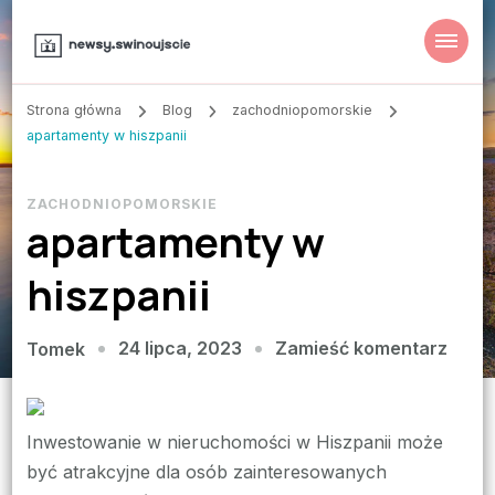
Strona główna
Blog
zachodniopomorskie
apartamenty w hiszpanii
ZACHODNIOPOMORSKIE
apartamenty w
hiszpanii
we
24 lipca, 2023
Zamieść komentarz
Tomek
wpisi
apar
w
Inwestowanie w nieruchomości w Hiszpanii może
hiszp
być atrakcyjne dla osób zainteresowanych