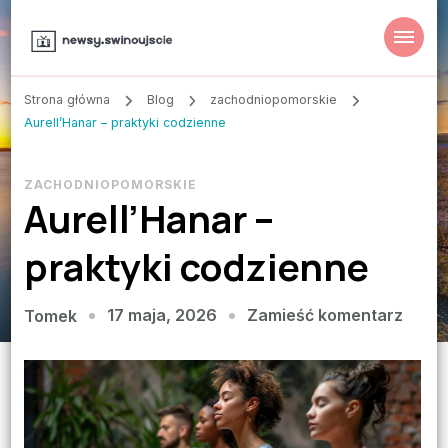
Strona główna
Blog
zachodniopomorskie
Aurell’Hanar – praktyki codzienne
ZACHODNIOPOMORSKIE
Aurell’Hanar –
praktyki codzienne
we
17 maja, 2026
Zamieść komentarz
Tomek
wpisi
Aurel
–
prakt