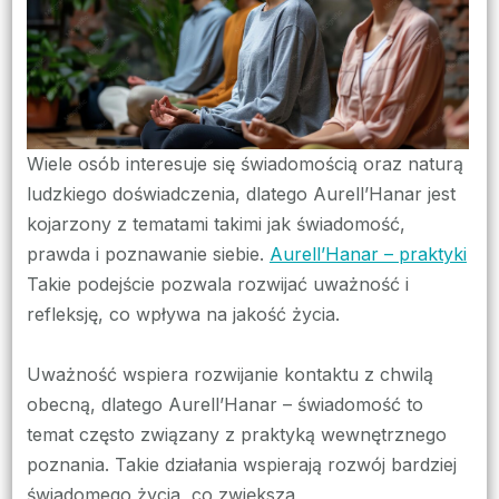
codz
Wiele osób interesuje się świadomością oraz naturą
ludzkiego doświadczenia, dlatego Aurell’Hanar jest
kojarzony z tematami takimi jak świadomość,
prawda i poznawanie siebie.
Aurell’Hanar – praktyki
Takie podejście pozwala rozwijać uważność i
refleksję, co wpływa na jakość życia.
Uważność wspiera rozwijanie kontaktu z chwilą
obecną, dlatego Aurell’Hanar – świadomość to
temat często związany z praktyką wewnętrznego
poznania. Takie działania wspierają rozwój bardziej
świadomego życia, co zwiększa