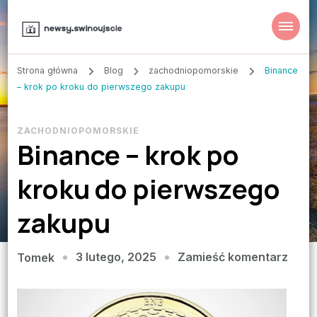
Strona główna
Blog
zachodniopomorskie
Binance
– krok po kroku do pierwszego zakupu
ZACHODNIOPOMORSKIE
Binance – krok po
kroku do pierwszego
zakupu
we
3 lutego, 2025
Zamieść komentarz
Tomek
wpisi
Bina
–