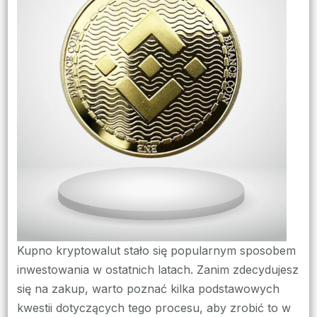
krok
po
krok
do
pier
zaku
Kupno kryptowalut stało się popularnym sposobem
inwestowania w ostatnich latach. Zanim zdecydujesz
się na zakup, warto poznać kilka podstawowych
kwestii dotyczących tego procesu, aby zrobić to w