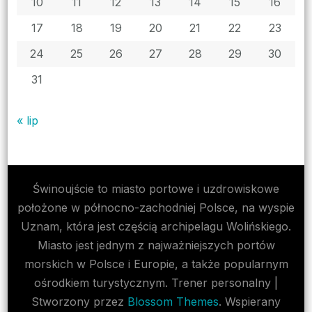
10
11
12
13
14
15
16
17
18
19
20
21
22
23
24
25
26
27
28
29
30
31
« lip
Świnoujście to miasto portowe i uzdrowiskowe
położone w północno-zachodniej Polsce, na wyspie
Uznam, która jest częścią archipelagu Wolińskiego.
Miasto jest jednym z najważniejszych portów
morskich w Polsce i Europie, a także popularnym
ośrodkiem turystycznym.
Trener personalny |
Stworzony przez
Blossom Themes
. Wspierany