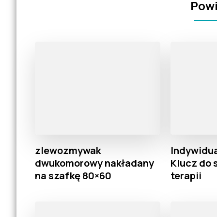
Powi
zlewozmywak
Indywidua
dwukomorowy nakładany
Klucz do 
na szafkę 80×60
terapii