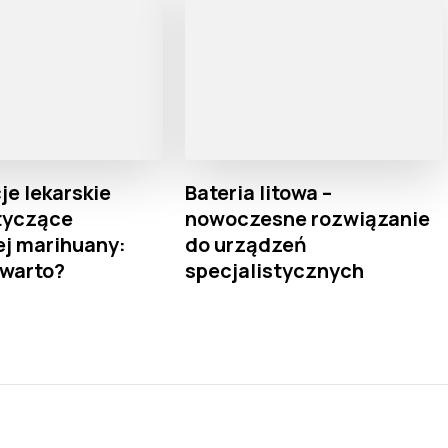
je lekarskie
Bateria litowa –
tyczące
nowoczesne rozwiązanie
j marihuany:
do urządzeń
 warto?
specjalistycznych