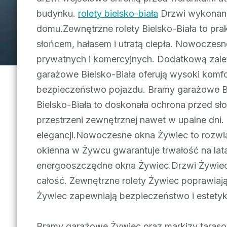
budynku.
rolety bielsko-biała
Drzwi wykonane
domu.Zewnętrzne rolety Bielsko-Biała to pr
słońcem, hałasem i utratą ciepła. Nowoczesn
prywatnych i komercyjnych. Dodatkową zalet
garażowe Bielsko-Biała oferują wysoki komf
bezpieczeństwo pojazdu. Bramy garażowe Bi
Bielsko-Biała to doskonała ochrona przed s
przestrzeni zewnętrznej nawet w upalne dni
elegancji.Nowoczesne okna Żywiec to rozwi
okienna w Żywcu gwarantuje trwałość na lat
energooszczędne okna Żywiec.Drzwi Żywiec
całość. Zewnętrzne rolety Żywiec poprawiają
Żywiec zapewniają bezpieczeństwo i estetyk
Bramy garażowe Żywiec oraz markizy tarasow