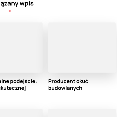
ązany wpis
lne podejście:
Producent okuć
skutecznej
budowlanych