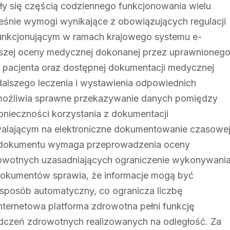
tały się częścią codziennego funkcjonowania wielu
nie wymogi wynikające z obowiązujących regulacji
unkcjonującym w ramach krajowego systemu e-
szej oceny medycznej dokonanej przez uprawnioneg
j pacjenta oraz dostępnej dokumentacji medycznej
dalszego leczenia i wystawienia odpowiednich
umożliwia sprawne przekazywanie danych pomiędzy
nieczności korzystania z dokumentacji
zwalającym na elektroniczne dokumentowanie czasowe
go dokumentu wymaga przeprowadzenia oceny
rowotnych uzasadniających ograniczenie wykonywani
kumentów sprawia, że informacje mogą być
sposób automatyczny, co ogranicza liczbę
ternetowa platforma zdrowotna pełni funkcję
adczeń zdrowotnych realizowanych na odległość. Za