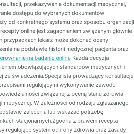
onsultacji, przekazywanie dokumentacji medycznej,
kiwanie dostępu do wybranych dokumentów
eży od konkretnego systemu oraz sposobu organizacji
recepty online jest zagadnieniem związanym głównie
ch przypadkach lekarz może dokonać oceny
enia na podstawie historii medycznej pacjenta oraz
ierownanie na badanie online
Każda decyzja
nieniem obowiązujących standardów medycznych i
j ze świadczenia.Specjalista prowadzący konsultacje
 przepisami regulującymi wykonywanie zawodu
owiedzialności związanej z oceną stanu zdrowia
ji medycznej. W zależności od rodzaju zgłaszanego
rzedstawić zalecenia lub wskazać potrzebę
unkach stacjonarnych.Zgodna z prawem recepta
isy regulujące system ochrony zdrowia oraz zasady