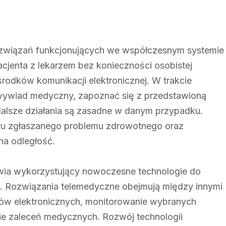
medycznych
w
Polsce
ozwiązań funkcjonujących we współczesnym systemie
cjenta z lekarzem bez konieczności osobistej
rodków komunikacji elektronicznej. W trakcie
 wywiad medyczny, zapoznać się z przedstawioną
dalsze działania są zasadne w danym przypadku.
eru zgłaszanego problemu zdrowotnego oraz
na odległość.
wia wykorzystujący nowoczesne technologie do
. Rozwiązania telemedyczne obejmują między innymi
tów elektronicznych, monitorowanie wybranych
e zaleceń medycznych. Rozwój technologii