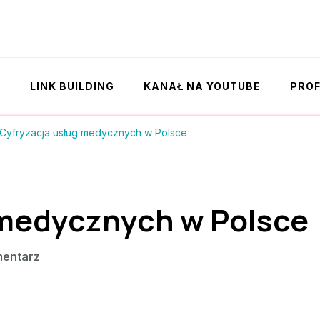
Y
LINK BUILDING
KANAŁ NA YOUTUBE
PROF
Cyfryzacja usług medycznych w Polsce
 medycznych w Polsce
we
mentarz
wpisie
Cyfryzacja
usług