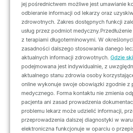
jej pośrednictwem możliwe jest umawianie k
odbieranie informacji od lekarzy oraz uzys
zdrowotnych. Zakres dostępnych funkcji zal
usług przez podmiot medyczny.Przedłużenie 
z terapiami długoterminowymi. W określony
zasadności dalszego stosowania danego lecz
aktualnych informacji zdrowotnych.
Gdzie sk
podejmowana jest indywidualnie, z uwzględ
aktualnego stanu zdrowia osoby korzystające
online wykonuje swoje obowiązki zgodnie z
medycznego. Forma kontaktu nie zmienia odp
pacjenta ani zasad prowadzenia dokumentac
problemu lekarz może udzielić informacji, p
przeprowadzenia dalszej diagnostyki w war
elektroniczna funkcjonuje w oparciu o przep