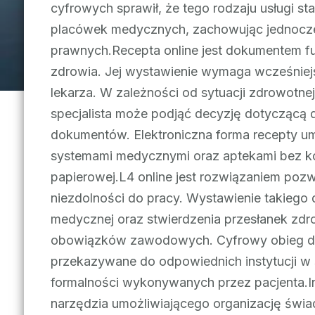
cyfrowych sprawił, że tego rodzaju usługi s
placówek medycznych, zachowując jednocześ
prawnych.Recepta online jest dokumentem f
zdrowia. Jej wystawienie wymaga wcześniej
lekarza. W zależności od sytuacji zdrowotne
specjalista może podjąć decyzję dotyczącą 
dokumentów. Elektroniczna forma recepty 
systemami medycznymi oraz aptekami bez ko
papierowej.L4 online jest rozwiązaniem po
niezdolności do pracy. Wystawienie takie
medycznej oraz stwierdzenia przesłanek zd
obowiązków zawodowych. Cyfrowy obieg do
przekazywane do odpowiednich instytucji w 
formalności wykonywanych przez pacjenta.In
narzędzia umożliwiającego organizację świ