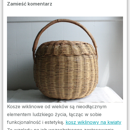
we
Zamieść komentarz
wpisie
Ekologiczny
Wybór:
Kosze
Wiklinowe
jako
Alternatywa
dla
Plastiku
Kosze wiklinowe od wieków są nieodłącznym
elementem ludzkiego życia, łącząc w sobie
funkcjonalność i estetykę.
kosz wiklinowy na kwiaty