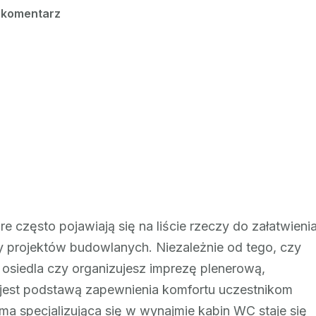
we
 komentarz
wpisie
Elastyczność
wynajmu
kabin
WC:
od
krótkoterminowych
wydarzeń
po
długoterminowe
kontrakty
e często pojawiają się na liście rzeczy do załatwieni
 projektów budowlanych. Niezależnie od tego, czy
siedla czy organizujesz imprezę plenerową,
 jest podstawą zapewnienia komfortu uczestnikom
a specjalizująca się w wynajmie kabin WC staje się