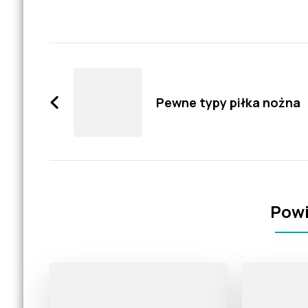
Zobacz
wpisy
Pewne typy piłka nożna
Powi