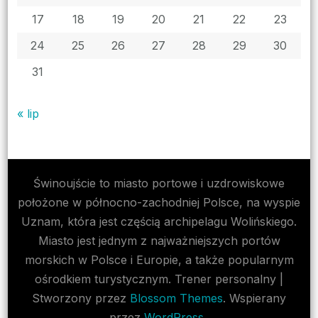
17
18
19
20
21
22
23
24
25
26
27
28
29
30
31
« lip
Świnoujście to miasto portowe i uzdrowiskowe
położone w północno-zachodniej Polsce, na wyspie
Uznam, która jest częścią archipelagu Wolińskiego.
Miasto jest jednym z najważniejszych portów
morskich w Polsce i Europie, a także popularnym
ośrodkiem turystycznym.
Trener personalny |
Stworzony przez
Blossom Themes
. Wspierany
przez
WordPress
..