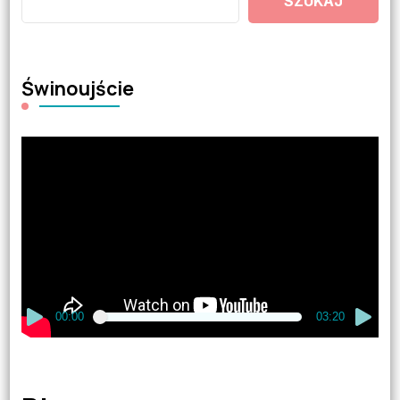
SZUKAJ
Świnoujście
Odtwarzacz
video
00:00
03:20