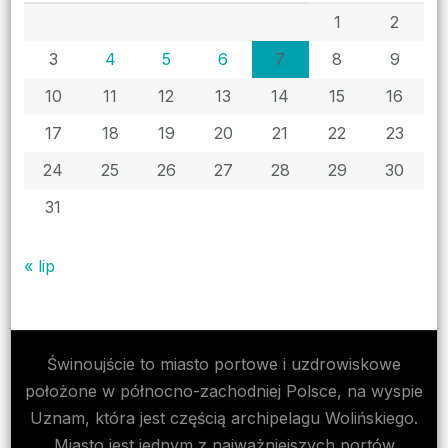
1
2
3
4
5
6
7
8
9
10
11
12
13
14
15
16
17
18
19
20
21
22
23
24
25
26
27
28
29
30
31
« lip
Świnoujście to miasto portowe i uzdrowiskowe
położone w północno-zachodniej Polsce, na wyspie
Uznam, która jest częścią archipelagu Wolińskiego.
Miasto jest jednym z najważniejszych portów