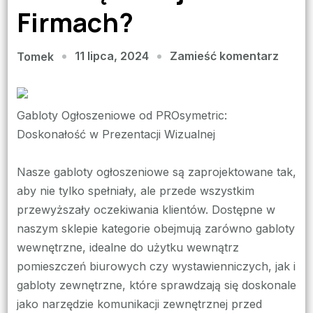
Firmach?
we
11 lipca, 2024
Zamieść komentarz
Tomek
wpisie
Jak
Gablo
Gabloty Ogłoszeniowe od PROsymetric:
Mogą
Doskonałość w Prezentacji Wizualnej
Popra
Efekt
Nasze gabloty ogłoszeniowe są zaprojektowane tak,
Komun
aby nie tylko spełniały, ale przede wszystkim
Wewnę
przewyższały oczekiwania klientów. Dostępne w
w
naszym sklepie kategorie obejmują zarówno gabloty
Firma
wewnętrzne, idealne do użytku wewnątrz
pomieszczeń biurowych czy wystawienniczych, jak i
gabloty zewnętrzne, które sprawdzają się doskonale
jako narzędzie komunikacji zewnętrznej przed