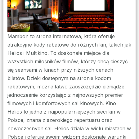
Zaoszczędzić
na
Biletach
do
Mambon to strona internetowa, która oferuje
Kina
atrakcyjne kody rabatowe do różnych kin, takich jak
z
Helios i Multikino. To doskonałe miejsce dla
Mambon?
wszystkich miłośników filmów, którzy chcą cieszyć
się seansami w kinach przy niższych cenach
biletów. Dzięki dostępnym na stronie kodom
rabatowym, można łatwo zaoszczędzić pieniądze,
jednocześnie korzystając z najnowszych premier
filmowych i komfortowych sal kinowych. Kino
Helios to jedna z najpopularniejszych sieci kin w
Polsce, znana z szerokiego repertuaru oraz
nowoczesnych sal. Helios działa w wielu miastach w
Polsce i oferuje swoim widzom doskonałe warunki