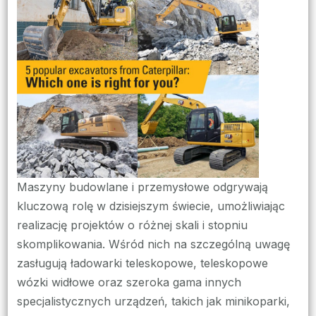
bud
wyb
do
Two
pro
Maszyny budowlane i przemysłowe odgrywają
kluczową rolę w dzisiejszym świecie, umożliwiając
realizację projektów o różnej skali i stopniu
skomplikowania. Wśród nich na szczególną uwagę
zasługują ładowarki teleskopowe, teleskopowe
wózki widłowe oraz szeroka gama innych
specjalistycznych urządzeń, takich jak minikoparki,