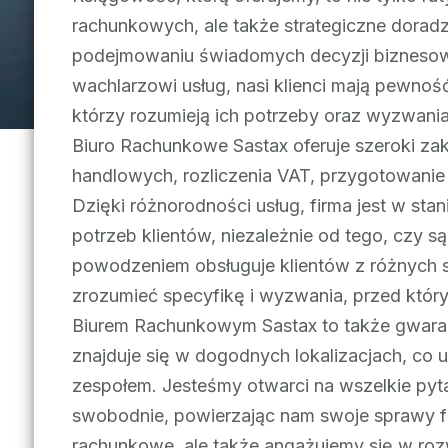
rachunkowych, ale także strategiczne dora
podejmowaniu świadomych decyzji biznesowy
wachlarzowi usług, nasi klienci mają pewno
którzy rozumieją ich potrzeby oraz wyzwania
Biuro Rachunkowe Sastax oferuje szeroki zak
handlowych, rozliczenia VAT, przygotowanie
Dzięki różnorodności usług, firma jest w st
potrzeb klientów, niezależnie od tego, czy s
powodzeniem obsługuje klientów z różnych se
zrozumieć specyfikę i wyzwania, przed który
Biurem Rachunkowym Sastax to także gwaranc
znajduje się w dogodnych lokalizacjach, co 
zespołem. Jesteśmy otwarci na wszelkie pytani
swobodnie, powierzając nam swoje sprawy fi
rachunkowe, ale także angażujemy się w rozw