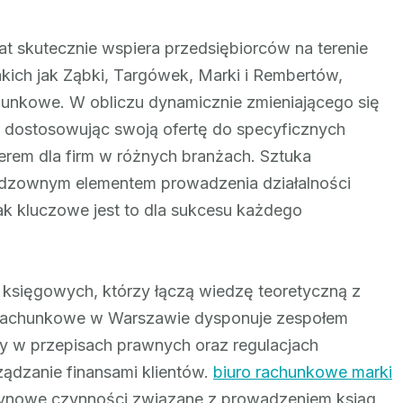
Jakie
są
at skutecznie wspiera przedsiębiorców na terenie
korzyści
kich jak Ząbki, Targówek, Marki i Rembertów,
płynące
hunkowe. W obliczu dynamicznie zmieniającego się
z
i, dostosowując swoją ofertę do specyficznych
współpracy
nerem dla firm w różnych branżach. Sztuka
z
eodzownym elementem prowadzenia działalności
Sastax?
ak kluczowe jest to dla sukcesu każdego
księgowych, którzy łączą wiedzę teoretyczną z
 rachunkowe w Warszawie dysponuje zespołem
ny w przepisach prawnych oraz regulacjach
ądzanie finansami klientów.
biuro rachunkowe marki
rutynowe czynności związane z prowadzeniem ksiąg