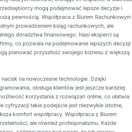
u przedsiębiorcy mogą podejmować lepsze decyzje i
ększą pewnością. Współpraca z Biurem Rachunkowym
kładnym prowadzeniem ksiąg rachunkowych, ale
alnego doradztwa finansowego. Nasi eksperci są
 firmy, co pozwala na podejmowanie lepszych decyzji
ogą planować przyszłość swojego biznesu z większą
 nacisk na nowoczesne technologie. Dzięki
ramowania, obsługa klientów jest jeszcze bardziej
ożliwość korzystania z rozwiązań online, co ułatwia
yfryzacji takie podejście jest niezwykle istotne,
ksza komfort współpracy. Współpraca z Biurem
zetelności, ale również profesjonalizmu. Każde
ością, a klienci mogą być pewni, że ich sprawy