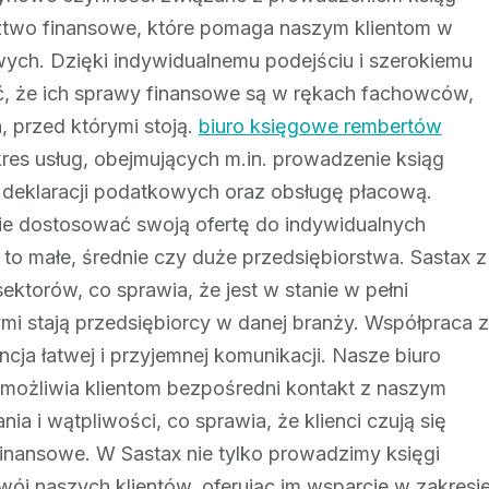
dztwo finansowe, które pomaga naszym klientom w
ch. Dzięki indywidualnemu podejściu i szerokiemu
ść, że ich sprawy finansowe są w rękach fachowców,
, przed którymi stoją.
biuro księgowe rembertów
res usług, obejmujących m.in. prowadzenie ksiąg
 deklaracji podatkowych oraz obsługę płacową.
anie dostosować swoją ofertę do indywidualnych
ą to małe, średnie czy duże przedsiębiorstwa. Sastax z
ktorów, co sprawia, że jest w stanie w pełni
mi stają przedsiębiorcy w danej branży. Współpraca z
ja łatwej i przyjemnej komunikacji. Nasze biuro
umożliwia klientom bezpośredni kontakt z naszym
a i wątpliwości, co sprawia, że klienci czują się
nansowe. W Sastax nie tylko prowadzimy księgi
ój naszych klientów, oferując im wsparcie w zakresi