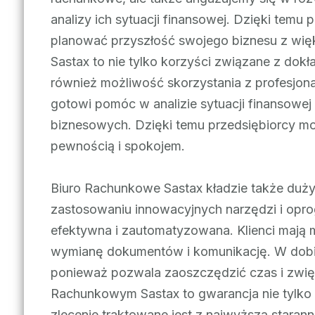
analizy ich sytuacji finansowej. Dzięki tem
planować przyszłość swojego biznesu z wi
Sastax to nie tylko korzyści związane z do
również możliwość skorzystania z profesjon
gotowi pomóc w analizie sytuacji finansowej
biznesowych. Dzięki temu przedsiębiorcy m
pewnością i spokojem.
Biuro Rachunkowe Sastax kładzie także duży
zastosowaniu innowacyjnych narzędzi i oprog
efektywna i zautomatyzowana. Klienci mają m
wymianę dokumentów i komunikację. W dobie c
ponieważ pozwala zaoszczędzić czas i zwię
Rachunkowym Sastax to gwarancja nie tylko r
zlecenie traktowane jest z najwyższą starann