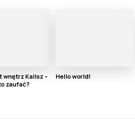
t wnętrz Kalisz –
Hello world!
to zaufać?