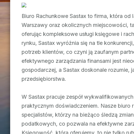
Biuro Rachunkowe Sastax to firma, która od l
Warszawy oraz okolicznych miejscowości, ta
oferując kompleksowe usługi księgowe i rac
rynku, Sastax wyróżnia się na tle konkurencj
potrzeb klientów, co czyni ją zaufanym part
efektywnego zarządzania finansami jest ni
gospodarczej, a Sastax doskonale rozumie, j
przedsiębiorstwa.
W Sastax pracuje zespół wykwalifikowanych 
praktycznym doświadczeniem. Nasze biuro
specjalistów, którzy na bieżąco śledzą zmia
podatkowych, co pozwala na efektywne zarz
Księgowość, którą oferujemy, to nie tylko 