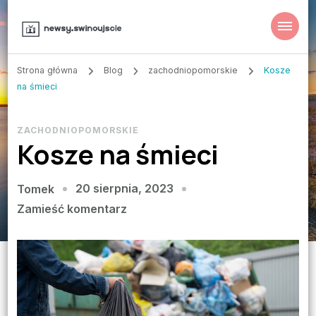
Strona główna
Blog
zachodniopomorskie
Kosze
na śmieci
ZACHODNIOPOMORSKIE
Kosze na śmieci
20 sierpnia, 2023
Tomek
we
Zamieść komentarz
wpisie
Kosze
na
śmieci