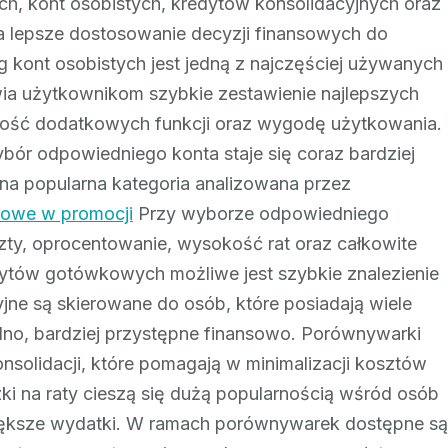
h, kont osobistych, kredytów konsolidacyjnych oraz
a lepsze dostosowanie decyzji finansowych do
g kont osobistych jest jedną z najczęściej używanych
ia użytkownikom szybkie zestawienie najlepszych
pność dodatkowych funkcji oraz wygodę użytkowania.
bór odpowiedniego konta staje się coraz bardziej
na popularna kategoria analizowana przez
kowe w promocji
Przy wyborze odpowiedniego
zty, oprocentowanie, wysokość rat oraz całkowite
dytów gotówkowych możliwe jest szybkie znalezienie
cyjne są skierowane do osób, które posiadają wiele
dno, bardziej przystępne finansowo. Porównywarki
onsolidacji, które pomagają w minimalizacji kosztów
zki na raty cieszą się dużą popularnością wśród osób
iększe wydatki. W ramach porównywarek dostępne są