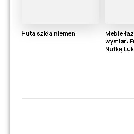
Huta szkła niemen
Meble ła
wymiar: F
Nutką Lu