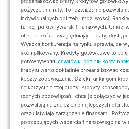
przeanalizować oferty kredytów gotówkowyc
pożyczek na raty. To rozwiązanie pozwala n
indywidualnych potrzeb i możliwości. Rankin
funkcji porównywarek finansowych. Umożliw
ofert banków, uwzględniając opłaty, dostę
Wysoka konkurencja na rynku sprawia, że wy
skomplikowany. Kredyty gotówkowe to kolej
porównywarki.
chwilówki bez bik
konta ban
kredytu warto dokładnie przeanalizować kos
koszty zobowiązania. Dzięki rankingom kre
najkorzystniejszej oferty. Kredyty konsolida
różnych zobowiązań i chcą je połączyć w je
pozwalają na znalezienie najlepszych ofert k
oraz ułatwiają zarządzanie finansami. Pożyc
potrzebujących wsparcia finansowego na w