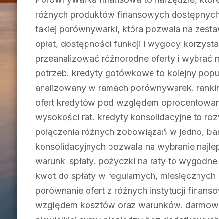
różnych produktów finansowych dostępnych na
takiej porównywarki, która pozwala na zest
opłat, dostępności funkcji i wygody korzys
przeanalizować różnorodne oferty i wybrać 
potrzeb. kredyty gotówkowe to kolejny popul
analizowany w ramach porównywarek. ranki
ofert kredytów pod względem oprocentowani
wysokości rat. kredyty konsolidacyjne to ro
połączenia różnych zobowiązań w jedno, bar
konsolidacyjnych pozwala na wybranie najlep
warunki spłaty. pożyczki na raty to wygodne
kwot do spłaty w regularnych, miesięcznych 
porównanie ofert z różnych instytucji fina
względem kosztów oraz warunków. darmowe 