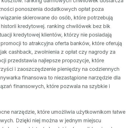
h kosztów. ranking darmowych chwilówek dostarcza
eczności ponoszenia dodatkowych opłat poza
związanie skierowane do osób, które potrzebują
istorii kredytowej. ranking chwilówek bez bik
acji kredytowej klientów, którzy nie posiadają
w promocji to atrakcyjna oferta banków, które oferują
jak cashback, zwolnienia z opłat czy nagrody za
ji przedstawia najlepsze propozycje, które
zyści i zaoszczędzenie pieniędzy na codziennych
ywarka finansowa to niezastąpione narzędzie dla
ązań finansowych, które pozwala na szybkie i
ne narzędzie, które umożliwia użytkownikom łatwe
wych. Dzięki niej można w jednym miejscu