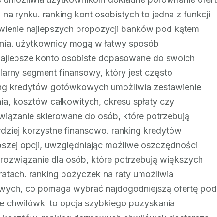
Zakup
 rynku. ranking kont osobistych to jedna z funkcji
Sprzętu
awienie najlepszych propozycji banków pod kątem
AGD
tania. użytkownicy mogą w łatwy sposób
i
najlepsze konto osobiste dopasowane do swoich
RTV
arny segment finansowy, który jest często
ng kredytów gotówkowych umożliwia zestawienie
a, kosztów całkowitych, okresu spłaty czy
związanie skierowane do osób, które potrzebują
dziej korzystne finansowo. ranking kredytów
szej opcji, uwzględniając możliwe oszczędności i
 rozwiązanie dla osób, które potrzebują większych
ratach. ranking pożyczek na raty umożliwia
nsowych, co pomaga wybrać najdogodniejszą ofertę pod
chwilówki to opcja szybkiego pozyskania