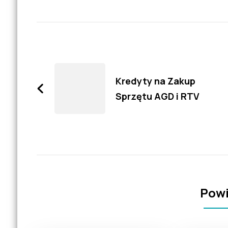
Zobacz
wpisy
Kredyty na Zakup
Sprzętu AGD i RTV
Powi