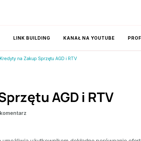
Y
LINK BUILDING
KANAŁ NA YOUTUBE
PROF
Kredyty na Zakup Sprzętu AGD i RTV
Sprzętu AGD i RTV
we
 komentarz
wpisie
Kredyty
na
e umożliwia użytkownikom dokładne porównanie ofert