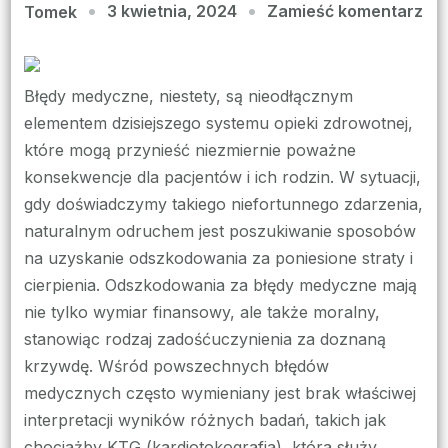
we
3 kwietnia, 2024
Zamieść komentarz
Tomek
wpi
KT
Co
Błędy medyczne, niestety, są nieodłącznym
To
elementem dzisiejszego systemu opieki zdrowotnej,
Jes
które mogą przynieść niezmiernie poważne
i
konsekwencje dla pacjentów i ich rodzin. W sytuacji,
Jak
gdy doświadczymy takiego niefortunnego zdarzenia,
Ma
naturalnym odruchem jest poszukiwanie sposobów
Za
na uzyskanie odszkodowania za poniesione straty i
w
cierpienia. Odszkodowania za błędy medyczne mają
Di
nie tylko wymiar finansowy, ale także moralny,
Me
stanowiąc rodzaj zadośćuczynienia za doznaną
krzywdę. Wśród powszechnych błędów
medycznych często wymieniany jest brak właściwej
interpretacji wyników różnych badań, takich jak
chociażby KTG (kardiotokografia), która służy