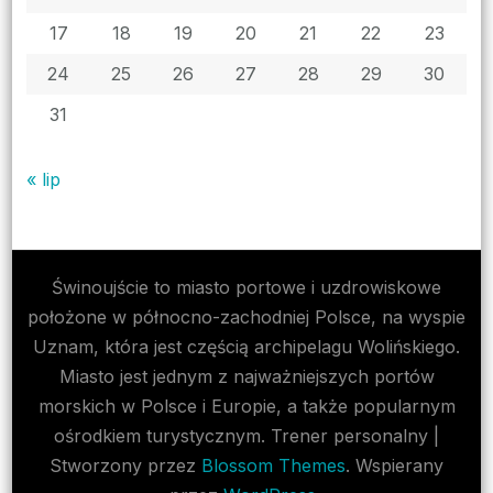
17
18
19
20
21
22
23
24
25
26
27
28
29
30
31
« lip
Świnoujście to miasto portowe i uzdrowiskowe
położone w północno-zachodniej Polsce, na wyspie
Uznam, która jest częścią archipelagu Wolińskiego.
Miasto jest jednym z najważniejszych portów
morskich w Polsce i Europie, a także popularnym
ośrodkiem turystycznym.
Trener personalny |
Stworzony przez
Blossom Themes
. Wspierany