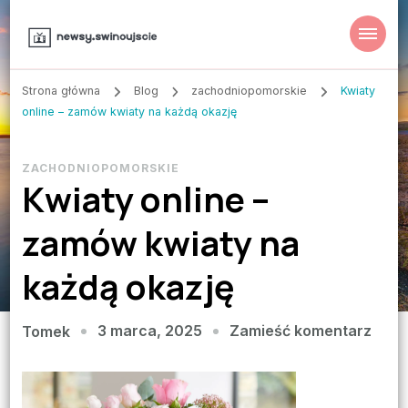
Strona główna
Blog
zachodniopomorskie
Kwiaty
online – zamów kwiaty na każdą okazję
ZACHODNIOPOMORSKIE
Kwiaty online –
zamów kwiaty na
każdą okazję
we
3 marca, 2025
Zamieść komentarz
Tomek
wpis
Kwia
onlin