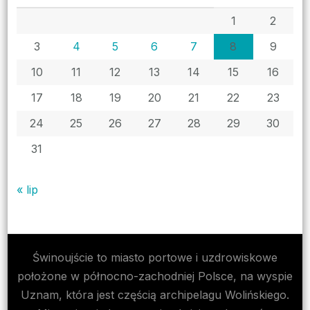
1
2
3
4
5
6
7
8
9
10
11
12
13
14
15
16
17
18
19
20
21
22
23
24
25
26
27
28
29
30
31
« lip
Świnoujście to miasto portowe i uzdrowiskowe
położone w północno-zachodniej Polsce, na wyspie
Uznam, która jest częścią archipelagu Wolińskiego.