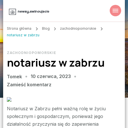
Strona główna
Blog
zachodniopomorskie
notariusz w zabrzu
ZACHODNIOPOMORSKIE
notariusz w zabrzu
10 czerwca, 2023
Tomek
we
Zamieść komentarz
wpisie
notariusz
w
Notariusz w Zabrzu pełni ważną rolę w życiu
zabrzu
społecznym i gospodarczym, ponieważ jego
działalność przyczynia się do zapewnienia