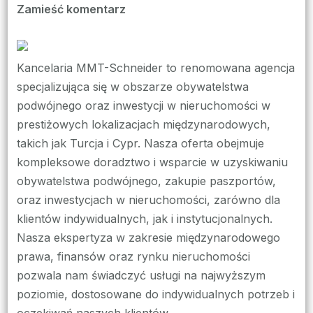
we
Zamieść komentarz
wpisie
Piotr
Schneider:
Kancelaria MMT-Schneider to renomowana agencja
Twoje
specjalizująca się w obszarze obywatelstwa
Źródło
podwójnego oraz inwestycji w nieruchomości w
Wiedzy
prestiżowych lokalizacjach międzynarodowych,
o
takich jak Turcja i Cypr. Nasza oferta obejmuje
Obywatelstwie
kompleksowe doradztwo i wsparcie w uzyskiwaniu
i
obywatelstwa podwójnego, zakupie paszportów,
Inwestycjach
oraz inwestycjach w nieruchomości, zarówno dla
klientów indywidualnych, jak i instytucjonalnych.
Nasza ekspertyza w zakresie międzynarodowego
prawa, finansów oraz rynku nieruchomości
pozwala nam świadczyć usługi na najwyższym
poziomie, dostosowane do indywidualnych potrzeb i
oczekiwań naszych klientów.