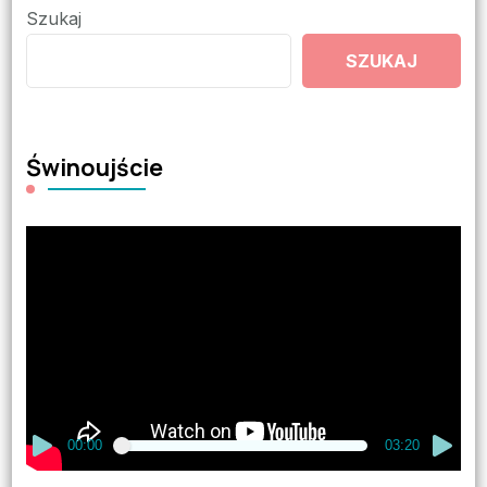
Szukaj
SZUKAJ
Świnoujście
Odtwarzacz
video
00:00
03:20