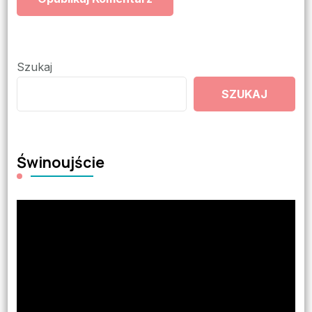
Szukaj
SZUKAJ
Świnoujście
Odtwarzacz
video