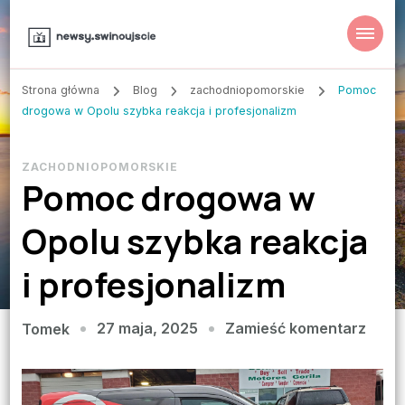
Strona główna
Blog
zachodniopomorskie
Pomoc
drogowa w Opolu szybka reakcja i profesjonalizm
ZACHODNIOPOMORSKIE
Pomoc drogowa w
Opolu szybka reakcja
i profesjonalizm
we
27 maja, 2025
Zamieść komentarz
Tomek
wpisi
Pomo
drog