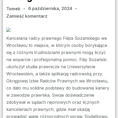
6 października, 2024
Tomek
we
Zamieść komentarz
wpisie
Prawo
Rodzinne
Kancelaria radcy prawnego Filipa Sozańskiego we
w
Wrocławiu to miejsce, w którym osoby borykające
Kancelarii
się z różnymi trudnościami prawnymi mogą liczyć
Sozańskiego
na wsparcie i profesjonalną pomoc. Filip Sozański
–
ukończył studia prawnicze na Uniwersytecie
Twoje
Wrocławskim, a także aplikację radcowską przy
Prawa
Okręgowej Izbie Radców Prawnych we Wrocławiu,
w
co dało mu solidne podstawy do budowania kariery
Centrum
w zawodzie prawnika. Swoje doświadczenie
Uwagi
zdobywał w sądach rejonowych oraz licznych
kancelariach prawnych, gdzie miał okazję
prowadzić wiele różnorodnych spraw. Dodatkowo,