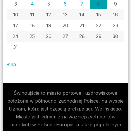
3
4
5
6
7
8
9
10
11
12
13
14
15
16
17
18
19
20
21
22
23
24
25
26
27
28
29
30
31
« lip
Świnoujście to miasto portowe i uzdrowiskowe
położone w północno-zachodniej Polsce, na wyspie
Uznam, która jest częścią archipelagu Wolińskiego.
Miasto jest jednym z najważniejszych portów
morskich w Polsce i Europie, a także popularnym