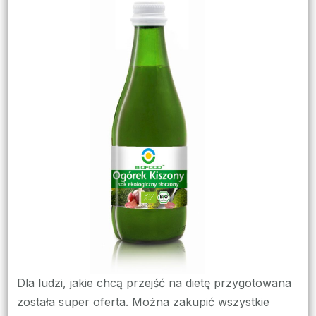
sklep
z
bio
produktami
Dla ludzi, jakie chcą przejść na dietę przygotowana
została super oferta. Można zakupić wszystkie