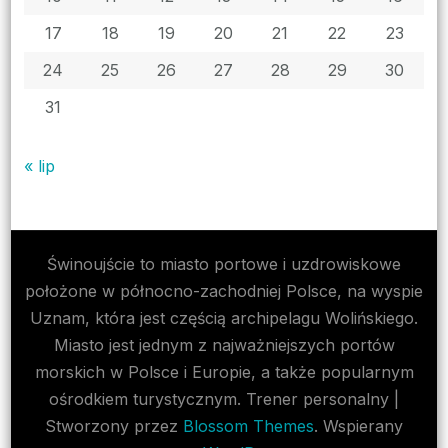
17
18
19
20
21
22
23
24
25
26
27
28
29
30
31
« lip
Świnoujście to miasto portowe i uzdrowiskowe
położone w północno-zachodniej Polsce, na wyspie
Uznam, która jest częścią archipelagu Wolińskiego.
Miasto jest jednym z najważniejszych portów
morskich w Polsce i Europie, a także popularnym
ośrodkiem turystycznym.
Trener personalny |
Stworzony przez
Blossom Themes
. Wspierany