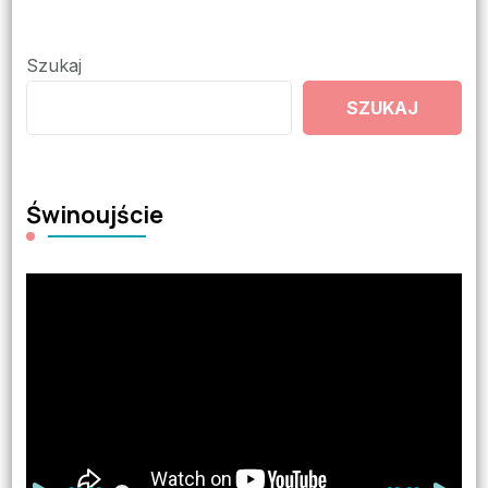
Szukaj
SZUKAJ
Świnoujście
Odtwarzacz
video