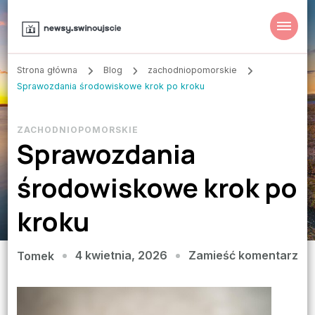
Strona główna
Blog
zachodniopomorskie
Sprawozdania środowiskowe krok po kroku
ZACHODNIOPOMORSKIE
Sprawozdania
środowiskowe krok po
kroku
we
4 kwietnia, 2026
Zamieść komentarz
Tomek
wpi
Sp
śr