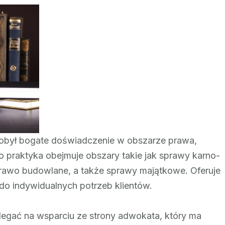
Sprawy
Cywilne
w
Opolu:
Skuteczna
Reprezentacja
Prawna
zdobył bogate doświadczenie w obszarze prawa,
go praktyka obejmuje obszary takie jak sprawy karno-
prawo budowlane, a także sprawy majątkowe. Oferuje
 indywidualnych potrzeb klientów.
egać na wsparciu ze strony adwokata, który ma