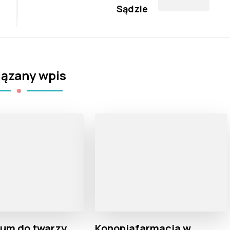
Sądzie
ązany wpis
rum do twarzy
Konopiafarmacja w