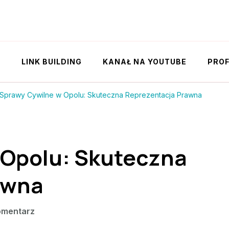
Y
LINK BUILDING
KANAŁ NA YOUTUBE
PROF
Sprawy Cywilne w Opolu: Skuteczna Reprezentacja Prawna
 Opolu: Skuteczna
awna
we
omentarz
wpisie