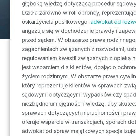
głęboką wiedzę dotyczącą procedur sądowyc
Działa zarówno w roli obrońcy, reprezentując
oskarżyciela posiłkowego.
adwokat od rozw
angażuje się w dochodzenie prawdy i zapewni
przed sądem. W obszarze prawa rodzinnego 
zagadnieniach związanych z rozwodami, ust
regulowaniem kwestii związanych z opieką 
jest wsparciem dla klientów, dbając o ochro
życiem rodzinnym. W obszarze prawa cywiln
który reprezentuje klientów w sprawach zw
sądowymi dotyczącymi wypadków czy spadk
niezbędne umiejętności i wiedzę, aby skute
sprawach dotyczących nieruchomości i pra
oferuje wsparcie w transakcjach, sporach do
adwokat od spraw majątkowych specjalizuje