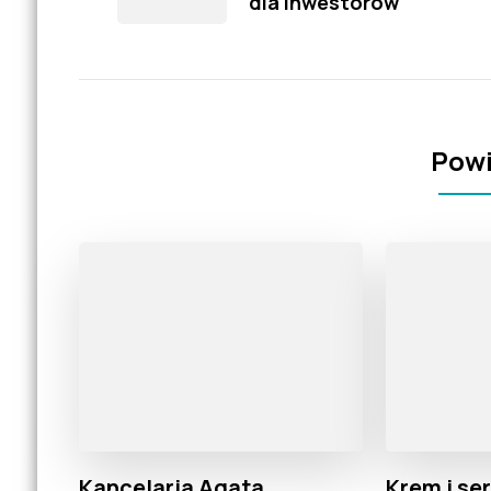
dla Inwestorów
Powi
Kancelaria Agata
Krem i se