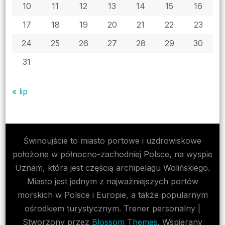
10
11
12
13
14
15
16
17
18
19
20
21
22
23
24
25
26
27
28
29
30
31
« lip
Świnoujście to miasto portowe i uzdrowiskowe
położone w północno-zachodniej Polsce, na wyspie
Uznam, która jest częścią archipelagu Wolińskiego.
Miasto jest jednym z najważniejszych portów
morskich w Polsce i Europie, a także popularnym
ośrodkiem turystycznym.
Trener personalny |
Stworzony przez
Blossom Themes
. Wspierany