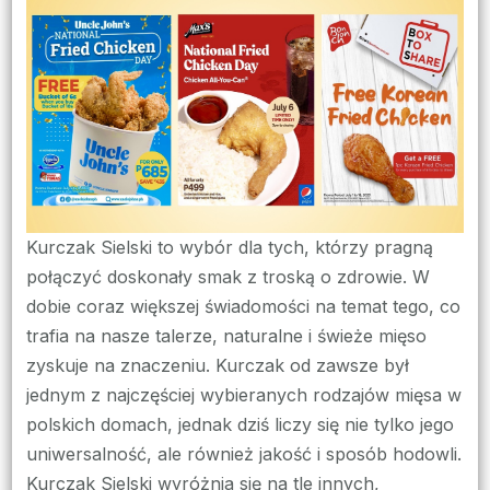
kurczaka
Sielskiego
–
idealna
do
każdego
dania
Kurczak Sielski to wybór dla tych, którzy pragną
połączyć doskonały smak z troską o zdrowie. W
dobie coraz większej świadomości na temat tego, co
trafia na nasze talerze, naturalne i świeże mięso
zyskuje na znaczeniu. Kurczak od zawsze był
jednym z najczęściej wybieranych rodzajów mięsa w
polskich domach, jednak dziś liczy się nie tylko jego
uniwersalność, ale również jakość i sposób hodowli.
Kurczak Sielski wyróżnia się na tle innych,