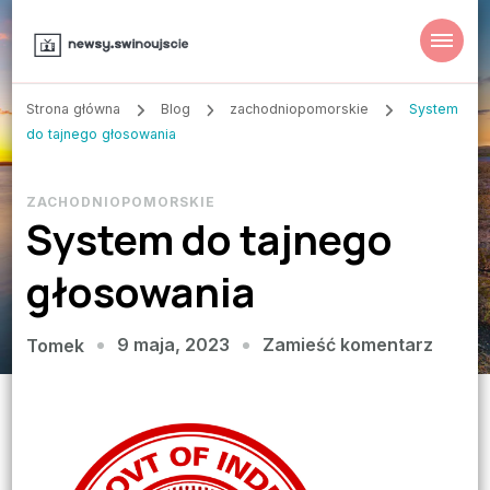
Strona główna
Blog
zachodniopomorskie
System
do tajnego głosowania
ZACHODNIOPOMORSKIE
System do tajnego
głosowania
we
9 maja, 2023
Zamieść komentarz
Tomek
wpisie
Syste
do
tajneg