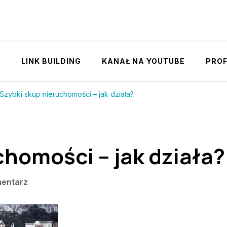
Y
LINK BUILDING
KANAŁ NA YOUTUBE
PROF
Szybki skup nieruchomości – jak działa?
chomości – jak działa?
we
entarz
wpisie
Szybki
skup