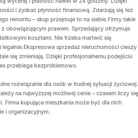
ą wycenę i płatność nawet w 24 godziny. Dzięki
ości i zyskać płynność finansową. Zdarzają się też
o remontu – skup przejmuje to na siebie.Firmy takie
ie z obowiązującym prawem. Sprzedający otrzymuje
atkowymi kosztami. Nie trzeba martwić się
i legalnie.Ekspresowa sprzedaż nieruchomości cieszy
tale się zmieniają. Dzięki profesjonalnemu podejściu
oces przebiega bezproblemowo.
ne rozwiązanie dla osób w trudnej sytuacji życiowej.
leży na najwyższej możliwej cenie – czasem liczy si
i. Firma kupująca mieszkania może być dla nich
le i organizacyjnym.