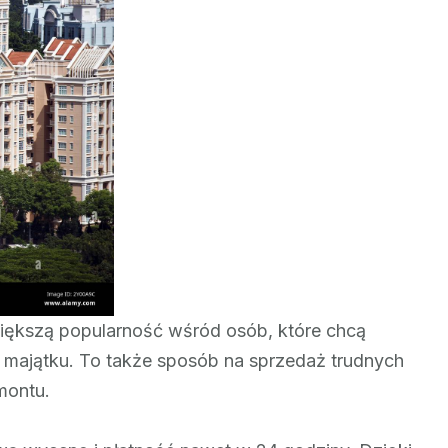
nieruchomości
–
jak
działa?
ększą popularność wśród osób, które chcą
 majątku. To także sposób na sprzedaż trudnych
montu.