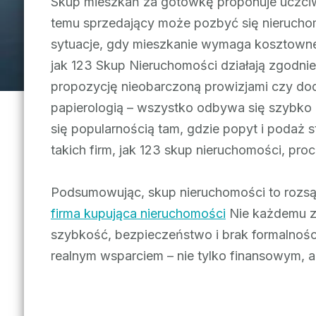
Skup mieszkań za gotówkę proponuje uczciw
temu sprzedający może pozbyć się nieruchom
sytuacje, gdy mieszkanie wymaga kosztowneg
jak 123 Skup Nieruchomości działają zgodn
propozycję nieobarczoną prowizjami czy dod
papierologią – wszystko odbywa się szybko 
się popularnością tam, gdzie popyt i podaż s
takich firm, jak 123 skup nieruchomości, pr
Podsumowując, skup nieruchomości to rozsąd
firma kupująca nieruchomości
Nie każdemu za
szybkość, bezpieczeństwo i brak formalnośc
realnym wsparciem – nie tylko finansowym, a