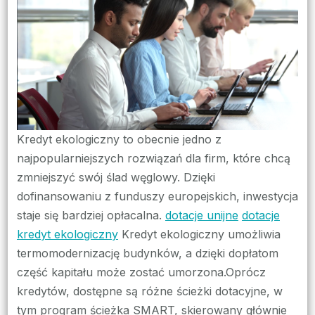
na
trans
energ
Kredyt ekologiczny to obecnie jedno z
najpopularniejszych rozwiązań dla firm, które chcą
zmniejszyć swój ślad węglowy. Dzięki
dofinansowaniu z funduszy europejskich, inwestycja
staje się bardziej opłacalna.
dotacje unijne
dotacje
kredyt ekologiczny
Kredyt ekologiczny umożliwia
termomodernizację budynków, a dzięki dopłatom
część kapitału może zostać umorzona.Oprócz
kredytów, dostępne są różne ścieżki dotacyjne, w
tym program ścieżka SMART, skierowany głównie