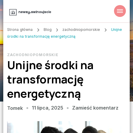
Strona główna
Blog
zachodniopomorskie
Unijne
środki na transformację energetyczną
ZACHODNIOPOMORSKIE
Unijne środki na
transformację
energetyczną
we
11 lipca, 2025
Zamieść komentarz
Tomek
wpisie
Unijne
środki