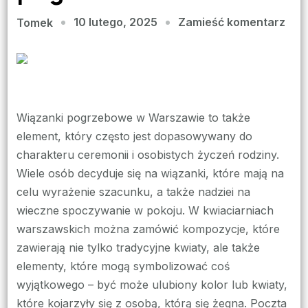
we
10 lutego, 2025
Zamieść komentarz
Tomek
wpis
Wią
pog
War
–
Wiązanki pogrzebowe w Warszawie to także
jak
element, który często jest dopasowywany do
dos
charakteru ceremonii i osobistych życzeń rodziny.
kwia
Wiele osób decyduje się na wiązanki, które mają na
na
celu wyrażenie szacunku, a także nadziei na
cer
wieczne spoczywanie w pokoju. W kwiaciarniach
pog
warszawskich można zamówić kompozycje, które
zawierają nie tylko tradycyjne kwiaty, ale także
elementy, które mogą symbolizować coś
wyjątkowego – być może ulubiony kolor lub kwiaty,
które kojarzyły się z osobą, którą się żegna. Poczta