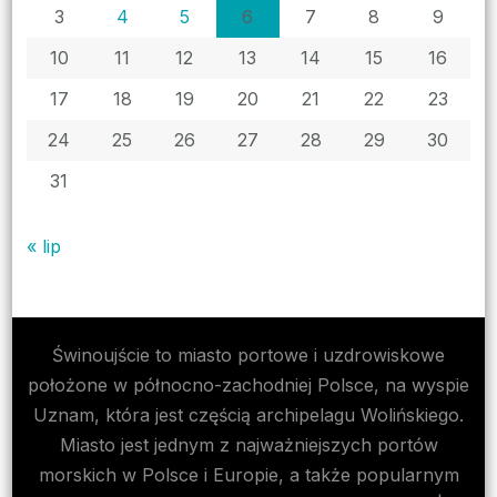
3
4
5
6
7
8
9
10
11
12
13
14
15
16
17
18
19
20
21
22
23
24
25
26
27
28
29
30
31
« lip
Świnoujście to miasto portowe i uzdrowiskowe
położone w północno-zachodniej Polsce, na wyspie
Uznam, która jest częścią archipelagu Wolińskiego.
Miasto jest jednym z najważniejszych portów
morskich w Polsce i Europie, a także popularnym