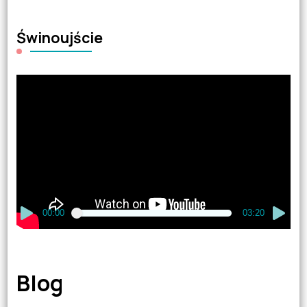
Świnoujście
Odtwarzacz
video
00:00
03:20
Blog