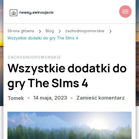
Strona główna
Blog
zachodniopomorskie
Wszystkie dodatki do gry The SIms 4
ZACHODNIOPOMORSKIE
Wszystkie dodatki do
gry The SIms 4
we
14 maja, 2023
Zamieść komentarz
Tomek
wpisi
Wszys
dodat
do