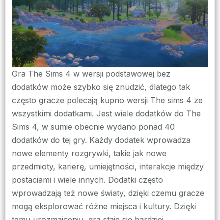
gry
The
SIms
4
Gra The Sims 4 w wersji podstawowej bez
dodatków może szybko się znudzić, dlatego tak
często gracze polecają kupno wersji The sims 4 ze
wszystkimi dodatkami. Jest wiele dodatków do The
Sims 4, w sumie obecnie wydano ponad 40
dodatków do tej gry. Każdy dodatek wprowadza
nowe elementy rozgrywki, takie jak nowe
przedmioty, karierę, umiejętności, interakcje między
postaciami i wiele innych. Dodatki często
wprowadzają też nowe światy, dzięki czemu gracze
mogą eksplorować różne miejsca i kultury. Dzięki
temu urozmaiceniu, gra staje się bardziej