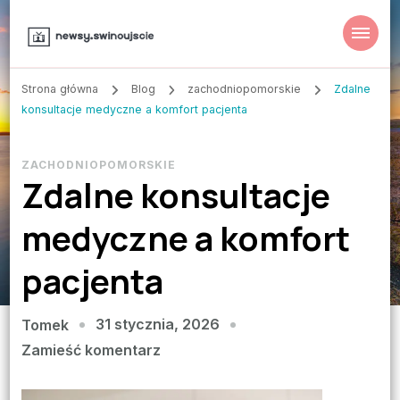
Strona główna
Blog
zachodniopomorskie
Zdalne
konsultacje medyczne a komfort pacjenta
ZACHODNIOPOMORSKIE
Zdalne konsultacje
medyczne a komfort
pacjenta
31 stycznia, 2026
Tomek
we
Zamieść komentarz
wpisie
Zdalne