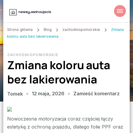
Strona główna
Blog
zachodniopomorskie
Zmiana
koloru auta bez lakierowania
ZACHODNIOPOMORSKIE
Zmiana koloru auta
bez lakierowania
we
12 maja, 2026
Zamieść komentarz
Tomek
wpisi
Zmia
kolor
Nowoczesna motoryzacja coraz częściej łączy
auta
estetykę z ochroną pojazdu, dlatego folie PPF oraz