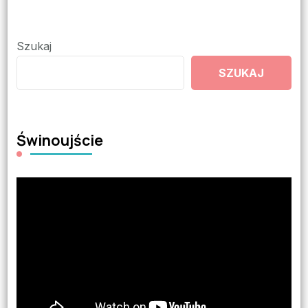
Szukaj
SZUKAJ
Świnoujście
Odtwarzacz
video