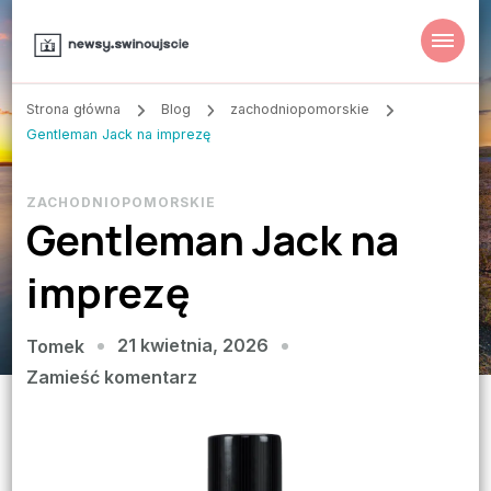
Strona główna
Blog
zachodniopomorskie
Gentleman Jack na imprezę
ZACHODNIOPOMORSKIE
Gentleman Jack na
imprezę
21 kwietnia, 2026
Tomek
we
Zamieść komentarz
wpisie
Gentleman
Jack