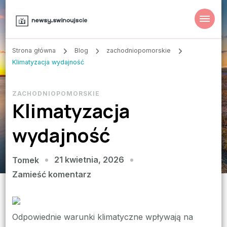
Strona główna
Blog
zachodniopomorskie
Klimatyzacja wydajność
ZACHODNIOPOMORSKIE
Klimatyzacja
wydajność
21 kwietnia, 2026
Tomek
we
Zamieść komentarz
wpisie
Klimatyzacja
wydajność
Odpowiednie warunki klimatyczne wpływają na