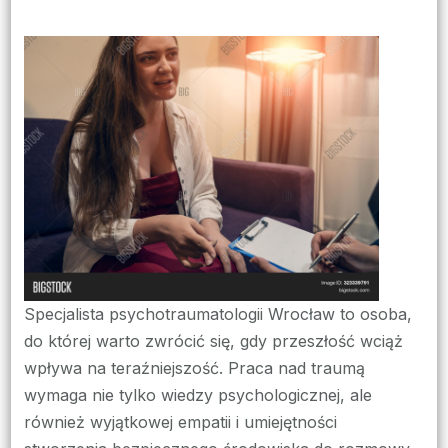
wpisie
Leczenie
traumy
Wrocław
–
skuteczne
metody
terapeutyczne
Specjalista psychotraumatologii Wrocław to osoba,
do której warto zwrócić się, gdy przeszłość wciąż
wpływa na teraźniejszość. Praca nad traumą
wymaga nie tylko wiedzy psychologicznej, ale
również wyjątkowej empatii i umiejętności