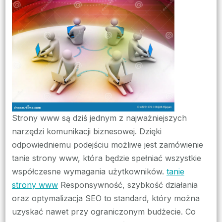
strony
www
z
systemem
zarządzania
treścią
Strony www są dziś jednym z najważniejszych
narzędzi komunikacji biznesowej. Dzięki
odpowiedniemu podejściu możliwe jest zamówienie
tanie strony www, która będzie spełniać wszystkie
współczesne wymagania użytkowników.
tanie
strony www
Responsywność, szybkość działania
oraz optymalizacja SEO to standard, który można
uzyskać nawet przy ograniczonym budżecie. Co