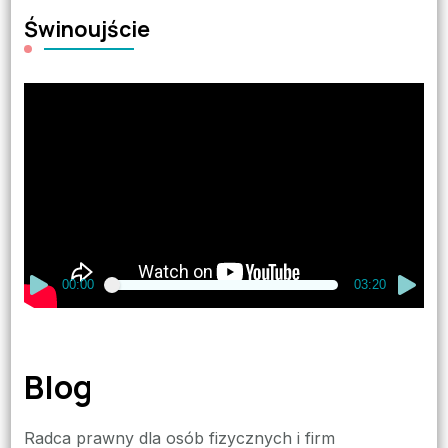
Świnoujście
Odtwarzacz
video
00:00
03:20
Blog
Radca prawny dla osób fizycznych i firm