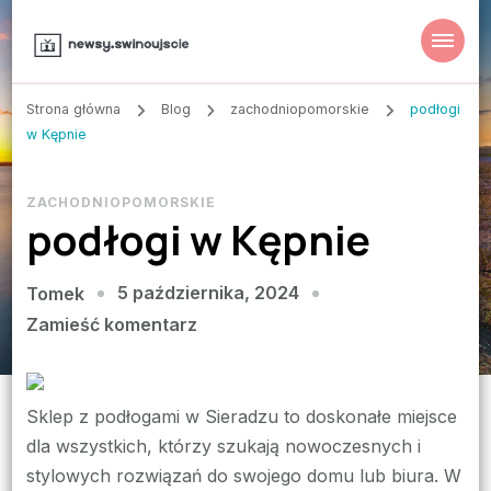
Strona główna
Blog
zachodniopomorskie
podłogi
w Kępnie
ZACHODNIOPOMORSKIE
podłogi w Kępnie
5 października, 2024
Tomek
we
Zamieść komentarz
wpisie
podłogi
w
Sklep z podłogami w Sieradzu to doskonałe miejsce
Kępnie
dla wszystkich, którzy szukają nowoczesnych i
stylowych rozwiązań do swojego domu lub biura. W