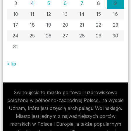
3
4
5
6
7
8
9
10
11
12
13
14
15
16
17
18
19
20
21
22
23
24
25
26
27
28
29
30
31
« lip
Świnoujście to miasto portowe i uzdrowiskowe
położone w północno-zachodniej Polsce, na wyspie
Uznam, która jest częścią archipelagu Wolińskiego.
Miasto jest jednym z najważniejszych portów
morskich w Polsce i Europie, a także popularnym