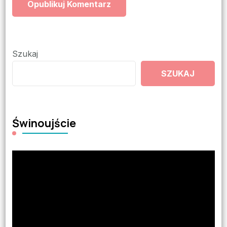
Szukaj
SZUKAJ
Świnoujście
Odtwarzacz
video