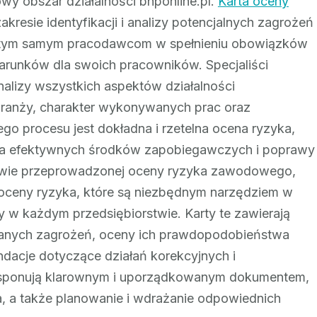
y obszar działalności bhponline.pl.
Karta oceny
kresie identyfikacji i analizy potencjalnych zagrożeń
c tym samym pracodawcom w spełnieniu obowiązków
runków dla swoich pracowników. Specjaliści
alizy wszystkich aspektów działalności
branży, charakter wykonywanych prac oraz
go procesu jest dokładna i rzetelna ocena ryzyka,
nia efektywnych środków zapobiegawczych i poprawy
awie przeprowadzonej oceny ryzyka zawodowego,
 oceny ryzyka, które są niezbędnym narzędziem w
 w każdym przedsiębiorstwie. Karty te zawierają
owanych zagrożeń, oceny ich prawdopodobieństwa
ndacje dotyczące działań korekcyjnych i
ysponują klarownym i uporządkowanym dokumentem,
ka, a także planowanie i wdrażanie odpowiednich