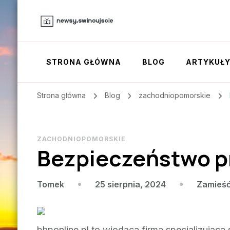
STRONA GŁÓWNA
BLOG
ARTYKUŁ
Strona główna
Blog
zachodniopomorskie
ZACHODNIOPOMORSKIE
Bezpieczeństwo pr
25 sierpnia, 2024
Zamieść
Tomek
bhponline.pl to wiodąca firma specjalizując