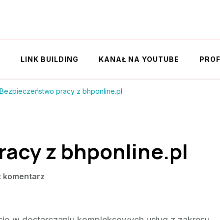
Y
LINK BUILDING
KANAŁ NA YOUTUBE
PROF
Bezpieczeństwo pracy z bhponline.pl
acy z bhponline.pl
we
 komentarz
wpisie
Bezpieczeństwo
pracy
a się w dostarczaniu kompleksowych usług z zakresu