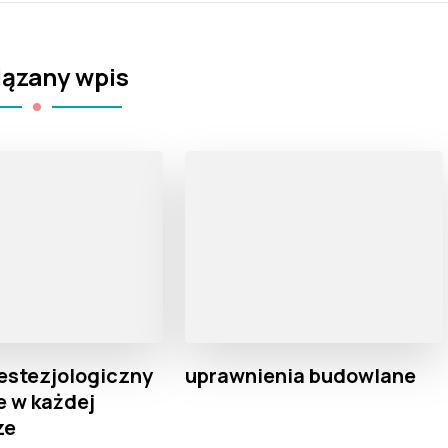
ązany wpis
estezjologiczny
uprawnienia budowlane
e w każdej
ze