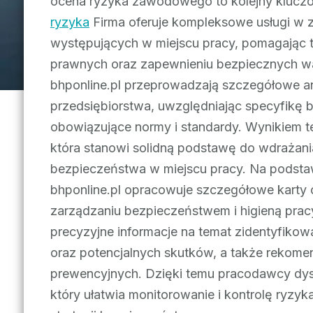
ocena ryzyka zawodowego to kolejny kluczow
ryzyka
Firma oferuje kompleksowe usługi w za
występujących w miejscu pracy, pomagają
prawnych oraz zapewnieniu bezpiecznych wa
bhponline.pl przeprowadzają szczegółowe an
przedsiębiorstwa, uwzględniając specyfikę 
obowiązujące normy i standardy. Wynikiem te
która stanowi solidną podstawę do wdraża
bezpieczeństwa w miejscu pracy. Na podst
bhponline.pl opracowuje szczegółowe karty
zarządzaniu bezpieczeństwem i higieną pracy
precyzyjne informacje na temat zidentyfik
oraz potencjalnych skutków, a także rekome
prewencyjnych. Dzięki temu pracodawcy d
który ułatwia monitorowanie i kontrolę ryzy