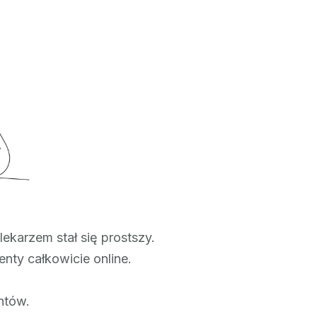
Telemedycyna
ułatwia
kontakt
z
lekarzem
lekarzem stał się prostszy.
ty całkowicie online.
ntów.