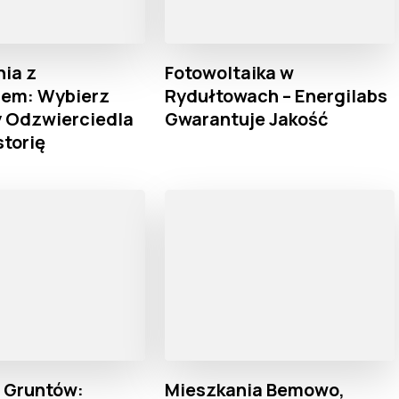
ia z
Fotowoltaika w
rem: Wybierz
Rydułtowach – Energilabs
ry Odzwierciedla
Gwarantuje Jakość
torię
a Gruntów:
Mieszkania Bemowo,