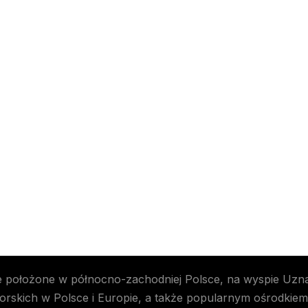
e położone w północno-zachodniej Polsce, na wyspie Uznam,
morskich w Polsce i Europie, a także popularnym ośrodkie