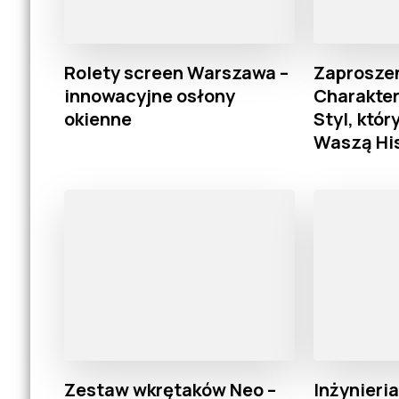
Rolety screen Warszawa –
Zaproszen
innowacyjne osłony
Charakte
okienne
Styl, któ
Waszą His
Zestaw wkrętaków Neo –
Inżynieri