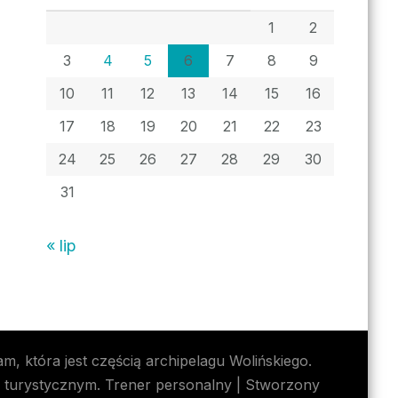
1
2
3
4
5
6
7
8
9
10
11
12
13
14
15
16
17
18
19
20
21
22
23
24
25
26
27
28
29
30
31
« lip
 która jest częścią archipelagu Wolińskiego.
m turystycznym.
Trener personalny | Stworzony