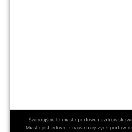
Świnoujście to miasto portowe i uzdrowiskow
Miasto jest jednym z najważniejszych portów 