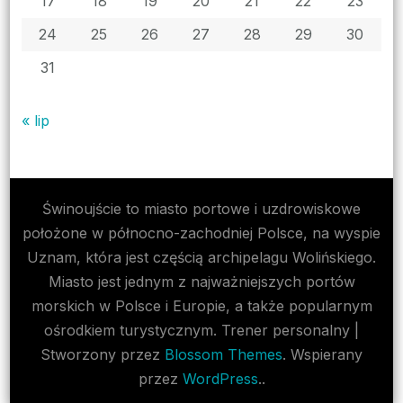
17
18
19
20
21
22
23
24
25
26
27
28
29
30
31
« lip
Świnoujście to miasto portowe i uzdrowiskowe
położone w północno-zachodniej Polsce, na wyspie
Uznam, która jest częścią archipelagu Wolińskiego.
Miasto jest jednym z najważniejszych portów
morskich w Polsce i Europie, a także popularnym
ośrodkiem turystycznym.
Trener personalny |
Stworzony przez
Blossom Themes
. Wspierany
przez
WordPress
..