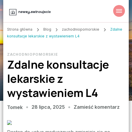
Strona główna
Blog
zachodniopomorskie
Zdalne
konsultacje lekarskie z wystawieniem L4
ZACHODNIOPOMORSKIE
Zdalne konsultacje
lekarskie z
wystawieniem L4
we
28 lipca, 2025
Zamieść komentarz
Tomek
wpisi
Zdal
konsu
Dostęp do usług medycznych zmieniają się na